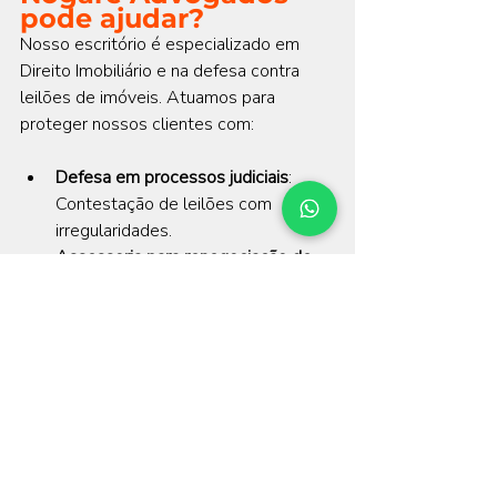
pode ajudar?
Nosso escritório é especializado em 
Direito Imobiliário e na defesa contra 
leilões de imóveis. Atuamos para 
proteger nossos clientes com:
Defesa em processos judiciais
: 
Contestação de leilões com 
irregularidades.
Assessoria para renegociação de 
dívidas
: Intermediação com 
credores para evitar a perda do 
imóvel.
Consultoria jurídica preventiva
: 
Orientação estratégica para evitar 
que o imóvel chegue ao leilão.
Entre em Contato 
Conosco