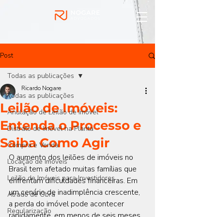
Post
Todas as publicações
Ricardo Nogare
Todas as publicações
Leilão de Imóveis:
Anulação de Leilão de Imóvel
Entenda o Processo e
Distrato de Imóvel na Planta
Saiba Como Agir
Compra e Venda
O aumento dos leilões de imóveis no 
Locação de Imóveis
Brasil tem afetado muitas famílias que 
Leilão de Imóveis para Investidores
enfrentam dificuldades financeiras. Em 
um cenário de inadimplência crescente, 
Atrado de Obra
a perda do imóvel pode acontecer 
Regularização
rapidamente, em menos de seis meses. 