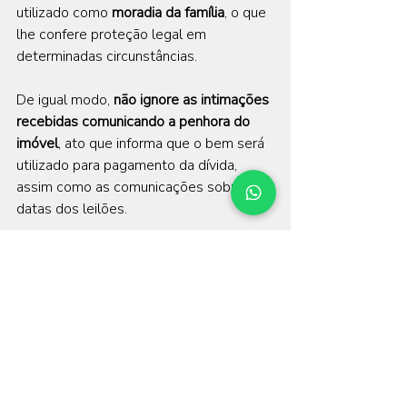
utilizado como 
moradia da família
, o que 
lhe confere proteção legal em 
determinadas circunstâncias.
De igual modo, 
não ignore as intimações 
recebidas comunicando a penhora do 
imóvel
, ato que informa que o bem será 
utilizado para pagamento da dívida, 
assim como as comunicações sobre as 
datas dos leilões.
Mesmo que o proprietário não se 
oponha ao leilão, é de suma importância 
que seja feita uma análise minuciosa do 
processo
, tanto para verificar se o 
imóvel foi avaliado corretamente quanto 
para, se for o caso, requerer a 
devolução de valores obtidos com a 
venda do bem que excedam o 