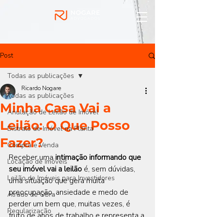
Post
Todas as publicações
Ricardo Nogare
Todas as publicações
Minha Casa Vai a
Anulação de Leilão de Imóvel
Leilão: O Que Posso
Distrato de Imóvel na Planta
Fazer?
Compra e Venda
Receber uma 
intimação informando que 
Locação de Imóveis
seu imóvel vai a leilão
 é, sem dúvidas, 
Leilão de Imóveis para Investidores
uma situação que gera muita 
preocupação, ansiedade e medo de 
Atrado de Obra
perder um bem que, muitas vezes, é 
Regularização
fruto de anos de trabalho e representa a 