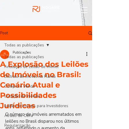
Post
Todas as publicações
Publicações
Todas as publicações
A Explosão dos Leilões
Anulação de Leilão de Imóvel
de Imóveis no Brasil:
Distrato de Imóvel na Planta
Cenário Atual e
Compra e Venda
Possibilidades
Locação de Imóveis
Jurídicas
Leilão de Imóveis para Investidores
O número de imóveis arrematados em 
Atrado de Obra
leilões no Brasil disparou nos últimos 
Regularização
anos, refletindo o aumento da 