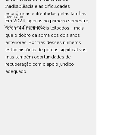
inadimplência e as dificuldades 
Condomínio
econômicas enfrentadas pelas famílias. 
Inventário
Em 2024, apenas no primeiro semestre, 
Vícios de Construção
foram 44 mil imóveis leiloados – mais 
que o dobro da soma dos dois anos 
anteriores. Por trás desses números 
estão histórias de perdas significativas, 
mas também oportunidades de 
recuperação com o apoio jurídico 
adequado.