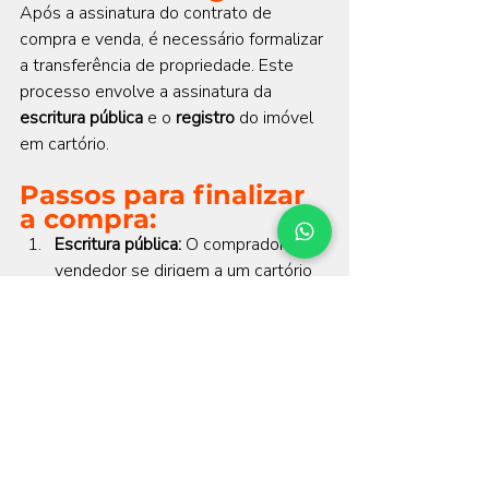
Após a assinatura do contrato de 
compra e venda, é necessário formalizar 
a transferência de propriedade. Este 
processo envolve a assinatura da 
escritura pública
 e o 
registro
 do imóvel 
em cartório.
Passos para finalizar 
a compra:
Escritura pública:
 O comprador e o 
vendedor se dirigem a um cartório 
de notas para formalizar a 
transação, assinando a escritura do 
imóvel.
Registro do imóvel:
 A escritura 
deve ser levada ao cartório de 
registro de imóveis para que o 
imóvel seja registrado em nome do 
comprador. Esse passo garante 