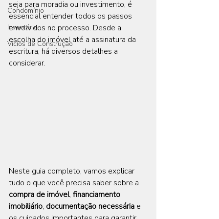
seja para moradia ou investimento, é 
Condomínio
essencial entender todos os passos 
Inventário
envolvidos no processo. Desde a 
escolha do imóvel até a assinatura da 
Vícios de Construção
escritura, há diversos detalhes a 
considerar. 
Neste guia completo, vamos explicar 
tudo o que você precisa saber sobre a 
compra de imóvel
, 
financiamento 
imobiliário
, 
documentação necessária
 e 
os cuidados importantes para garantir 