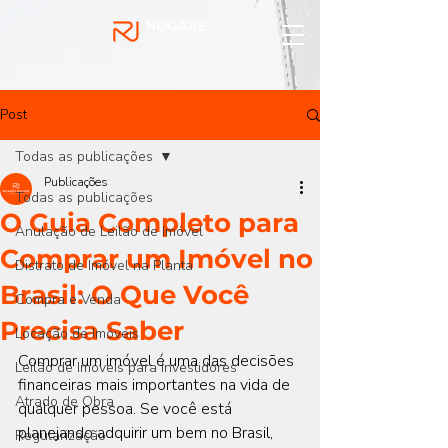
Post
Todas as publicações
Publicações
Todas as publicações
O Guia Completo para
Anulação de Leilão de Imóvel
Comprar um Imóvel no
Distrato de Imóvel na Planta
Brasil: O Que Você
Compra e Venda
Precisa Saber
Locação de Imóveis
Comprar um imóvel é uma das decisões 
Leilão de Imóveis para Investidores
financeiras mais importantes na vida de 
Atrado de Obra
qualquer pessoa. Se você está 
planejando adquirir um bem no Brasil, 
Regularização